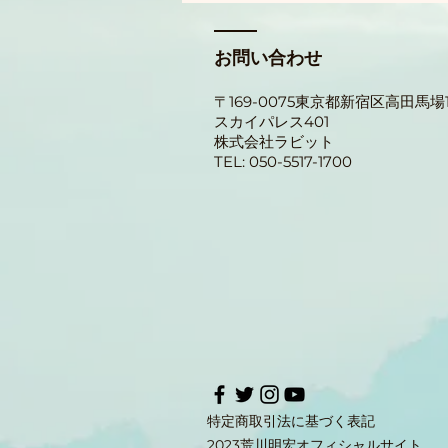
🐰 ラビットWebゲーム・テス
ト版スタート！会員登録受付
お問い合わせ
中 🐰
ラビットWebゲームのテストバ
〒169-0075東京都新宿区
高田馬場1-
ージョンが公開されました！ ※
スカイパレス401
現在はあくまで「テスト版」で
​株式会社ラビット
す。今後、有料化するのか、ある
TEL: 050-5517-1700
いは中止になるのかなど、具体的
なことはまだ何一つ決まっていま
せん。そんな状態でも協力しても
いいよ！という方は、ぜひ下記の
手順でご登録をお願いします！
📌 登録の流れと注意点 まずはコ
コから登録ページへ！ 👉
https://rabbit-
tokyo.sakura.ne.jp/i
特定商取引法に基づく表記
2023荒川明宏オフィシャルサイト