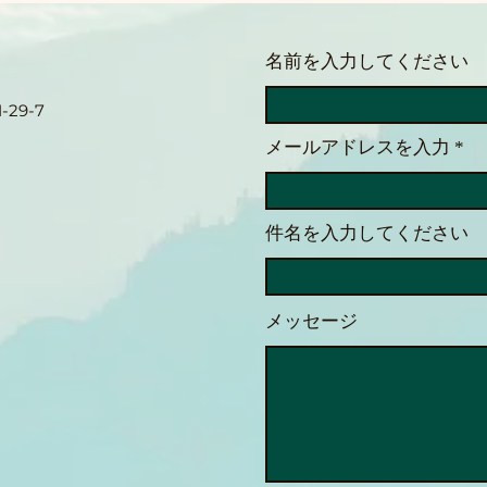
【受講体験記】視覚障害者の
Met
私がオンラインセミナー
携で
名前を入力してください
「MBS1」を快適に受講する
能性
今日はラーニングエッジさん主催
今日は
ための工夫 （客観的でわかり
29-7
のMBS1講義の二日目を受講しま
アプ
やすい）
した。 私は目が見えないので、
iPh
メールアドレスを入力
資料はPDFで提供されていま
ストー
す。しかし、PDFのままでは画
とリ
像が含まれていたり、直接書き込
ます
件名を入力してください
めなかったりと色々と不都合があ
Met
ります。そのため、事前にテキス
OO
ト部分だけを抜き出し、きれいな
ん。
メッセージ
テキスト形式に整形。講座が始ま
時にM
る前に3回ほど音声で聴き込んで
せん
おきました。 講座はオンライン
切り
受講です。パソコン、スクリーン
ん
リーダーの