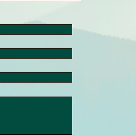
a AIとOOrionアプリの連
広がる視覚サポートの可
実際にMeta AIでOOrion
リを使ってみました。 まず
oneにOOrionアプリをイン
ルします。そしてMeta AI
ンクできるように設定を行い
。ここまでが準備です。
a AIを使っている最中は
rionを使うことはできませ
また、OOrionを使っている
eta AIを使うこともできま
。どちらもiPhoneの操作で
替えればいいだけなので、そ