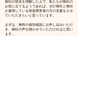
御社の状況を理解した上で、私たちが御社の
お役に立てるようであれば、ぜひ御社と御社
が雇用している視覚障害者の方の支援をさせ
ていただきたいと思っています。
​まずは、無料の個別相談にお申し込みいただ
き、御社の声を聴かせていただければと思い
ます。
※ 支援できる企業の数に限りがございま
す。
状況によっては数ヶ月お待ちいただくこ
ともございます。
その場合でも、個別相談を先に行ってい
ただけていれば、空きができ次第、支援を開
始させていただけます。​
個別相談のお申し込み
お名前