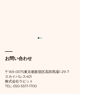
【受講体験記】視覚障害
Meta AIとOOr
者の私がオンラインセミ
連携で広がる視
ナー「MBS1」を快適に受
トの可能性
今日はラーニングエッジさん
今日は実際にMeta
お問い合わせ
講するための工夫 （客観
主催のMBS1講義の二日目を
OOrionアプリを
的でわかりやすい）
受講しました。 私は目が見え
した。 まずiPhon
〒169-0075東京都新宿区
高田馬場1-29-7
ないので、資料はPDFで提供
OOrionアプリを
スカイパレス401
​株式会社ラビット
されています。しかし、PDF
ルします。そしてMe
TEL:
050-5517-1700
のままでは画像が含まれてい
リンクできるよう
たり、直接書き込めなかった
います。ここまで
りと色々と不都合がありま
す。Meta AIを
す。そのため、事前にテキス
中はOOrionを使
ト部分だけを抜き出し、きれ
きません。また、OO