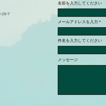
名前を入力してください
「MBS1」を快適に受講する
能性
今日はラーニングエッジさん主催
今日は
ための工夫 （客観的でわかり
29-7
のMBS1講義の二日目を受講しま
アプ
やすい）
した。 私は目が見えないので、
iPh
メールアドレスを入力
資料はPDFで提供されていま
ストー
す。しかし、PDFのままでは画
とリ
像が含まれていたり、直接書き込
ます
件名を入力してください
めなかったりと色々と不都合があ
Met
ります。そのため、事前にテキス
OO
ト部分だけを抜き出し、きれいな
ん。
メッセージ
テキスト形式に整形。講座が始ま
時にM
る前に3回ほど音声で聴き込んで
せん
おきました。 講座はオンライン
切り
受講です。パソコン、スクリーン
ん
リーダーの