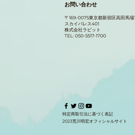
お問い合わせ
中 🐰
ラビットWebゲームのテストバ
〒169-0075東京都新宿区
高田馬場1-
ージョンが公開されました！ ※
スカイパレス401
現在はあくまで「テスト版」で
​株式会社ラビット
す。今後、有料化するのか、ある
TEL: 050-5517-1700
いは中止になるのかなど、具体的
なことはまだ何一つ決まっていま
せん。そんな状態でも協力しても
いいよ！という方は、ぜひ下記の
手順でご登録をお願いします！
📌 登録の流れと注意点 まずはコ
コから登録ページへ！ 👉
https://rabbit-
tokyo.sakura.ne.jp/i
特定商取引法に基づく表記
2023荒川明宏オフィシャルサイト