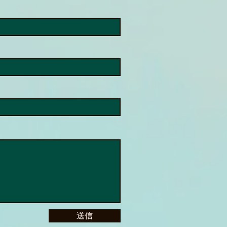
実際にMeta AIでOOrion
リを使ってみました。 まず
oneにOOrionアプリをイン
ルします。そしてMeta AI
ンクできるように設定を行い
。ここまでが準備です。
a AIを使っている最中は
rionを使うことはできませ
また、OOrionを使っている
eta AIを使うこともできま
。どちらもiPhoneの操作で
替えればいいだけなので、そ
送信