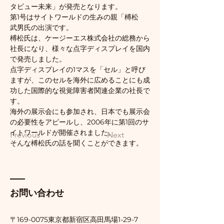
タビュー未来」が発売となります。
第1号はサイトワールドの生みの親「榑松　
武男氏の出演です。
榑松氏は、ケージーエス株式会社の総務から
社長になり、様々な点字ディスプレイを国内
で発売しました。
点字ディスプレイの1マスを「セル」と呼び
ますが、このセルを海外に広めることにも成
功した国際的な視覚障害者関連企業の社長で
す。
海外の展示会にも参加され、日本でも展示会
の必要性をアピールし、2006年に第1回のサ
イトワールドが開催されました。
Previous
Next
そんな榑松氏の話を聞くことができます。
お問い合わせ
〒169-0075東京都新宿区
高田馬場1-29-7