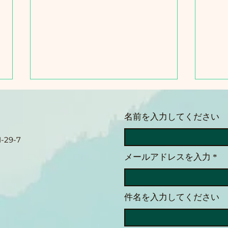
【受講体験記】視覚障害者の
Met
私がオンラインセミナー
携で
名前を入力してください
「MBS1」を快適に受講する
能性
今日はラーニングエッジさん主催
今日は
ための工夫 （客観的でわかり
29-7
のMBS1講義の二日目を受講しま
アプ
やすい）
した。 私は目が見えないので、
iPh
メールアドレスを入力
資料はPDFで提供されていま
ストー
す。しかし、PDFのままでは画
とリ
像が含まれていたり、直接書き込
ます
件名を入力してください
めなかったりと色々と不都合があ
Met
ります。そのため、事前にテキス
OO
ト部分だけを抜き出し、きれいな
ん。