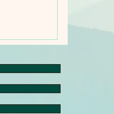
a AIとOOrionアプリの連
広がる視覚サポートの可
実際にMeta AIでOOrion
リを使ってみました。 まず
oneにOOrionアプリをイン
ルします。そしてMeta AI
ンクできるように設定を行い
。ここまでが準備です。
a AIを使っている最中は
rionを使うことはできませ
また、OOrionを使っている