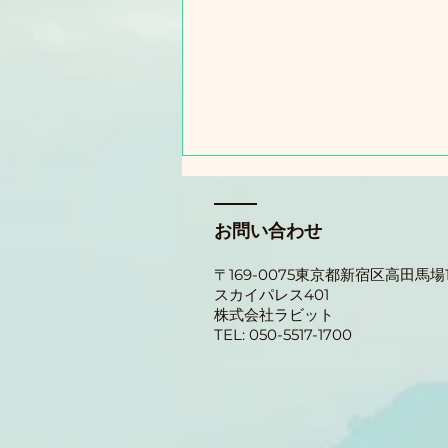
🐰 ラビットWebゲーム・テス
ト版スタート！会員登録受付
お問い合わせ
中 🐰
ラビットWebゲームのテストバ
〒169-0075東京都新宿区
高田馬場1-
ージョンが公開されました！ ※
スカイパレス401
現在はあくまで「テスト版」で
​株式会社ラビット
す。今後、有料化するのか、ある
TEL: 050-5517-1700
いは中止になるのかなど、具体的
なことはまだ何一つ決まっていま
せん。そんな状態でも協力しても
いいよ！という方は、ぜひ下記の
手順でご登録をお願いします！