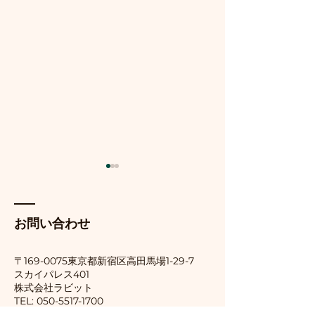
【受講体験記】視覚障害
Meta AIとOOr
者の私がオンラインセミ
連携で広がる視
ナー「MBS1」を快適に受
トの可能性
今日はラーニングエッジさん
今日は実際にMeta
お問い合わせ
講するための工夫 （客観
主催のMBS1講義の二日目を
OOrionアプリを
的でわかりやすい）
受講しました。 私は目が見え
した。 まずiPhon
〒169-0075東京都新宿区
高田馬場1-29-7
ないので、資料はPDFで提供
OOrionアプリを
スカイパレス401
​株式会社ラビット
されています。しかし、PDF
ルします。そしてMe
TEL:
050-5517-1700
のままでは画像が含まれてい
リンクできるよう