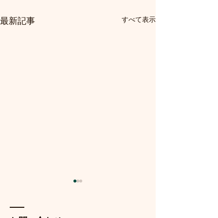
すべて表示
最新記事
【受講体験記】視覚障害
Meta AIとOOr
者の私がオンラインセミ
連携で広がる視
ナー「MBS1」を快適に受
トの可能性