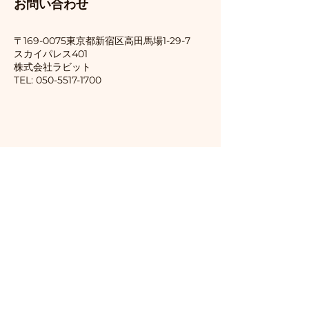
今日はラーニングエッジさん
今日は実際にMeta
お問い合わせ
講するための工夫 （客観
主催のMBS1講義の二日目を
OOrionアプリを
的でわかりやすい）
受講しました。 私は目が見え
した。 まずiPhon
〒169-0075東京都新宿区
高田馬場1-29-7
ないので、資料はPDFで提供
OOrionアプリを
スカイパレス401
​株式会社ラビット
されています。しかし、PDF
ルします。そしてMe
TEL:
050-5517-1700
のままでは画像が含まれてい
リンクできるよう
たり、直接書き込めなかった
います。ここまで
りと色々と不都合がありま
す。Meta AIを
す。そのため、事前にテキス
中はOOrionを使
ト部分だけを抜き出し、きれ
きません。また、OO
いなテキスト形式に整形。講
使っている時にMet
座が始まる前に3回ほど音声
うこともできませ
で聴き込んでおきました。 講
もiPhoneの操作
座はオンライン受講です。パ
ればいいだけなの
ソコン、スクリーンリーダー
の